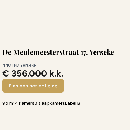
De Meulemeesterstraat 17, Yerseke
4401 KD Yerseke
€ 356.000 k.k.
Plan een bezichtiging
95 m²
4 kamers
3 slaapkamers
Label B