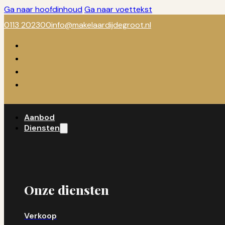
Ga naar hoofdinhoud
Ga naar voettekst
0113 202300
info@makelaardijdegroot.nl
Aanbod
Diensten
Onze diensten
Verkoop