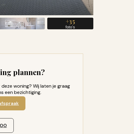
+35
foto’s
ging plannen?
deze woning? Wij laten je graag
ens een bezichtiging.
afspraak
300