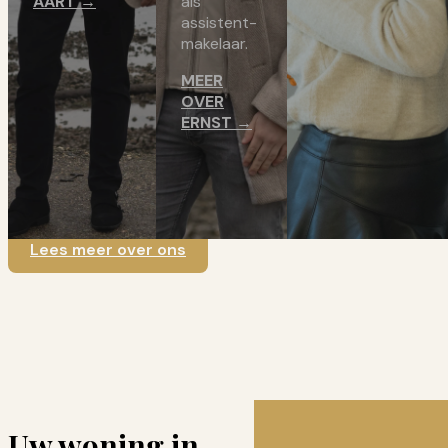
AART →
als
assistent-
makelaar.
MEER
OVER
ERNST →
Lees meer over ons
Uw woning in