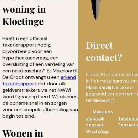
woning in
Kloetinge
Heeft u een officieel
Direct
taxatierapport nodig,
bijvoorbeeld voor een
contact?
hypotheekaanvraag, een
oversluiting of een verdeling van
een nalatenschap? Bij Makelaardij
Sinds 2001 ben ik actie
De Groot ontvangt u een
erkend
in het makelaarsvak en 
taxatierapport
dat door alle
Makelaardij De Groot
geldverstrekkers via het NWWI
gegroeid tot een hech
wordt geaccepteerd. Wij plannen
familiebedrijf.
de opname snel in en zorgen
voor een soepele afhandeling van
Maak een
begin tot eind.
afspraak
Telefoni
contact
Contact 
Wonen in
WhatsApp