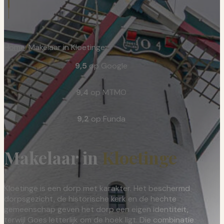
Home
/
Makelaar in Kloetinge
9,5
op Google
9,4
op MTMO
9,2
op Funda
Makelaar in
Kloetinge
Kloetinge is een dorp met karakter. Het beschermd
dorpsgezicht, de historische kerk en de hechte
gemeenschap geven het dorp een eigen identiteit,
terwijl Goes letterlijk om de hoek ligt. Die combinatie