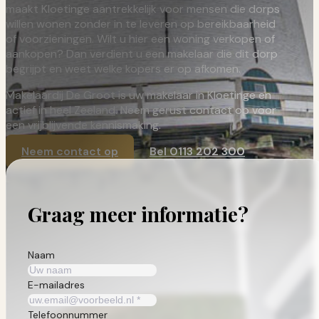
maakt Kloetinge aantrekkelijk voor mensen die dorps
willen wonen zonder in te leveren op bereikbaarheid
of voorzieningen. Wilt u hier een woning verkopen of
aankopen? Dan verdient u een makelaar die dit dorp
begrijpt en weet welke kopers er op afkomen.
Makelaardij De Groot is uw makelaar in Kloetinge en
actief in
heel Zeeland
. Neem gerust contact op voor
een vrijblijvende kennismaking.
Neem contact op
Bel 0113 202 300
Graag meer informatie?
Naam
E-mailadres
Telefoonnummer