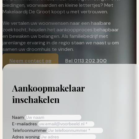
biedingen, voorwaarden en kleine lettertjes? Met
Makelaardij De Groot koopt u met vertrouwen.
We vertalen uw woonwensen naar een haalbare
zoektocht, houden het aankoopproces behapbaar
en bewaken uw belangen. Als familiebedrijf met
jarenlange ervaring in de regio staan we naast u om
samen uw droomhuis te vinden.
Neem contact op
Bel 0113 202 300
Aankoopmakelaar
inschakelen
Naam
E-mailadres
Telefoonnummer
Adres woning