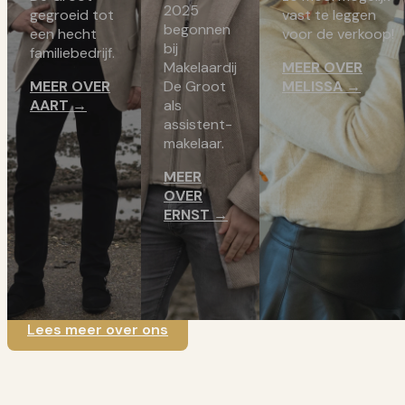
2025
gegroeid tot
vast te leggen
begonnen
een hecht
voor de verkoop!
bij
familiebedrijf.
Makelaardij
MEER OVER
MEER OVER
De Groot
MELISSA →
AART →
als
assistent-
makelaar.
MEER
OVER
ERNST →
Lees meer over ons