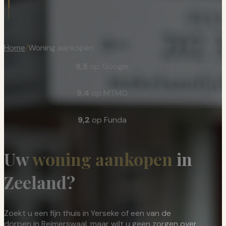
Home
/
Woning aankopen
9,5
op Google
9,4
op MTMO
9,2
op Funda
Uw
woning aankopen
in
Zeeland?
Zoekt u een fijn thuis in Yerseke of een van de
dorpen in Reimerswaal, maar wilt u geen zorgen over