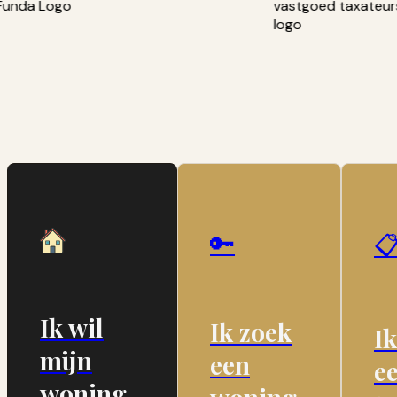
🔑

Ik wil
Ik zoek
Ik
mijn
een
e
woning