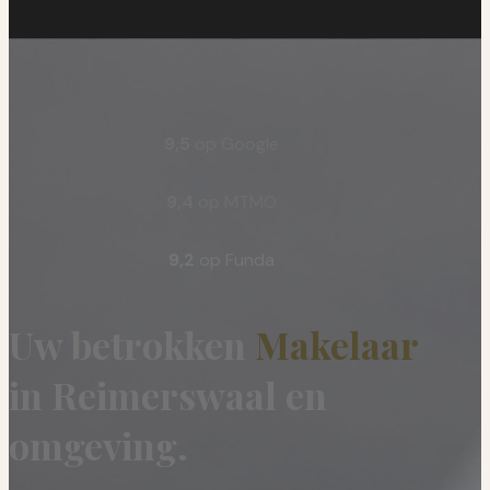
9,5
op Google
9,4
op MTMO
9,2
op Funda
Uw betrokken
Makelaar
in Reimerswaal en
omgeving.