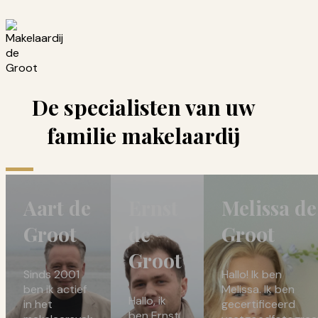
De specialisten van uw
familie makelaardij
Aart de
Ernst
Melissa de
Groot
de
Groot
Groot
Sinds 2001
Hallo! Ik ben
ben ik actief
Melissa. Ik ben
Hallo, ik
in het
gecertificeerd
ben Ernst,