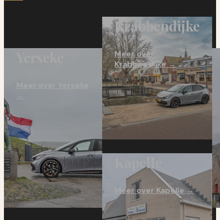
Krabbendijke
Yerseke
Meer over
Krabbendijke →
Meer over Yerseke
→
Kapelle
Meer over Kapelle →