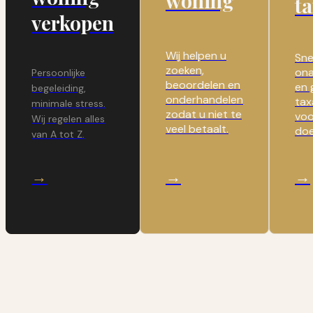
woning
ta
verkopen
Wij helpen u
Sne
zoeken,
ona
Persoonlijke
beoordelen en
en 
begeleiding,
onderhandelen
tax
minimale stress.
zodat u niet te
voo
Wij regelen alles
veel betaalt.
doe
van A tot Z.
→
→
→