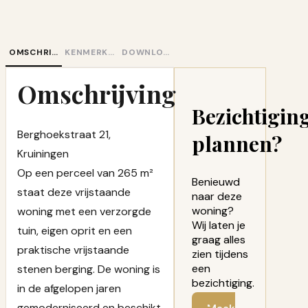
OMSCHRIJVING
KENMERKEN
DOWNLOADS
Omschrijving
Bezichtigin
Berghoekstraat 21,
plannen?
Kruiningen
Op een perceel van 265 m²
Benieuwd
staat deze vrijstaande
naar deze
woning?
woning met een verzorgde
Wij laten je
tuin, eigen oprit en een
graag alles
praktische vrijstaande
zien tijdens
een
stenen berging. De woning is
bezichtiging.
in de afgelopen jaren
gemoderniseerd en beschikt