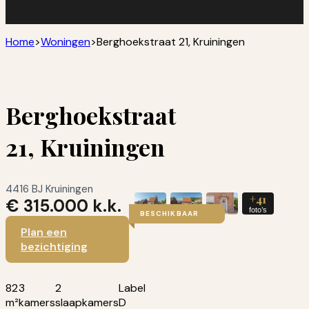
Home
>
Woningen
>
Berghoekstraat 21, Kruiningen
Berghoekstraat
21, Kruiningen
4416 BJ Kruiningen
+41
€ 315.000 k.k.
foto’s
BESCHIKBAAR
Plan een
bezichtiging
82
3
2
Label
m²
kamers
slaapkamers
D